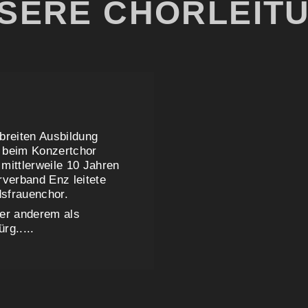
SERE CHORLEIT
 breiten Ausbildung
t beim Konzertchor
mittlerweile 10 Jahren
verband Enz leitete
dsfrauenchor.
nter anderem als
g.....