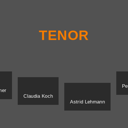
TENOR
Pe
mer
Claudia Koch
Astrid Lehmann